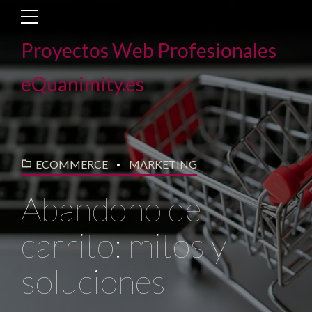
Proyectos Web Profesionales
eQuanimity.es
ECOMMERCE
MARKETING
Abandono del
carrito: mitos y
soluciones