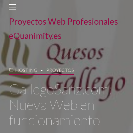
Proyectos Web Profesionales
eQuanimity.es
HOSTING
PROYECTOS
GallegoSanz.com:
Nueva Web en
funcionamiento