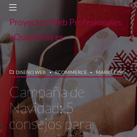
Proyectos Web Profesionales
eQuanimity.es
DISEÑO WEB
ECOMMERCE
MARKETING
Campaña de
Navidad: 5
consejos para