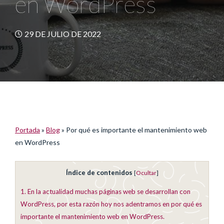
en WordPress
29 DE JULIO DE 2022
Portada
»
Blog
»
Por qué es importante el mantenimiento web
en WordPress
Índice de contenidos
[
Ocultar
]
1.
En la actualidad muchas páginas web se desarrollan con
WordPress, por esta razón hoy nos adentramos en por qué es
importante el mantenimiento web en WordPress.