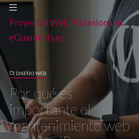
Proyectos Web Profesionales
eQuanimity.es
DISEÑO WEB
Por qué es
importante el
mantenimiento web